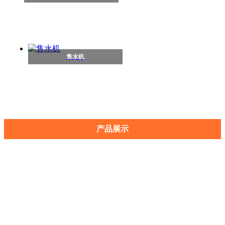
售水机
产品展示
全屋净水系统
家用净水机
管线机
加热一体机
商用饮水机
饮水平台
垃圾处理器
自动售货机